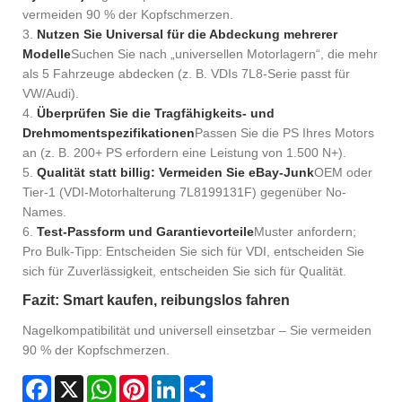
vermeiden 90 % der Kopfschmerzen.
3.
Nutzen Sie Universal für die Abdeckung mehrerer
Modelle
Suchen Sie nach „universellen Motorlagern“, die mehr
als 5 Fahrzeuge abdecken (z. B. VDIs 7L8-Serie passt für
VW/Audi).
4.
Überprüfen Sie die Tragfähigkeits- und
Drehmomentspezifikationen
Passen Sie die PS Ihres Motors
an (z. B. 200+ PS erfordern eine Leistung von 1.500 N+).
5.
Qualität statt billig: Vermeiden Sie eBay-Junk
OEM oder
Tier-1 (VDI-Motorhalterung 7L8199131F) gegenüber No-
Names.
6.
Test-Passform und Garantievorteile
Muster anfordern;
Pro Bulk-Tipp: Entscheiden Sie sich für VDI, entscheiden Sie
sich für Zuverlässigkeit, entscheiden Sie sich für Qualität.
Fazit: Smart kaufen, reibungslos fahren
Nagelkompatibilität und universell einsetzbar – Sie vermeiden
90 % der Kopfschmerzen.
Facebook
X
WhatsApp
Pinterest
LinkedIn
Share