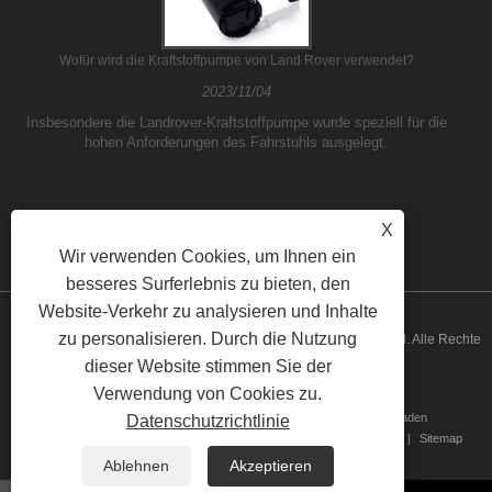
Wofür wird die Kraftstoffpumpe von Land Rover verwendet?
2023/11/04
Insbesondere die Landrover-Kraftstoffpumpe wurde speziell für die
hohen Anforderungen des Fahrstuhls ausgelegt.
X
Wir verwenden Cookies, um Ihnen ein
besseres Surferlebnis zu bieten, den
Website-Verkehr zu analysieren und Inhalte
zu personalisieren. Durch die Nutzung
Copyright © 2026 Guangzhou ATH Automotive Electronics Co., Ltd. Alle Rechte
dieser Website stimmen Sie der
vorbehalten
Verwendung von Cookies zu.
Heim
Über uns
Produkte
Nachricht
Herunterladen
Datenschutzrichtlinie
Anfrage absenden
Kontaktieren Sie uns
Verknüpfungen
Sitemap
RSS
XML
Privacy Policy
Ablehnen
Akzeptieren