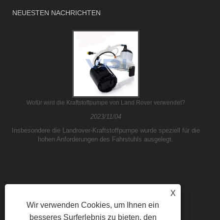
NEUESTEN NACHRICHTEN
Wofür wird die Kraftstoffpumpe von Land Rover verwendet?
2023/11/04
Insbesondere die Landrover-Kraftstoffpumpe wurde speziell für die
hohen Anforderungen des Fahrstuhls ausgelegt.
X
Wir verwenden Cookies, um Ihnen ein
besseres Surferlebnis zu bieten, den